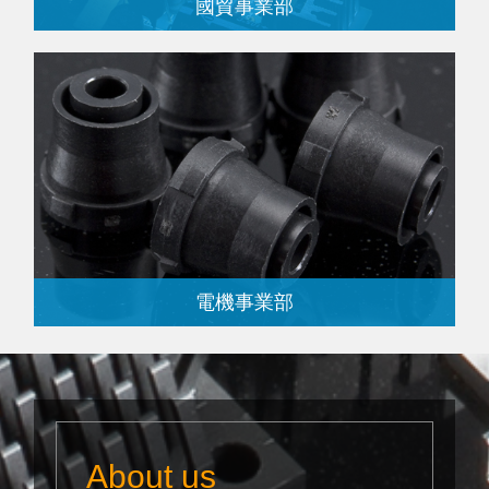
國貿事業部
電機事業部
About us