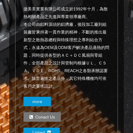
捷美美實業有限公司成立於1992年十月．為散
熱相關產品之先進與專業領導廠商。
本公司由鋁料源頭的鋁擠廠，後段加工廠到組
裝廠皆秉持著一貫作業的精神．不斷的推出最
新型之散熱器總程與特殊理想之專利結合方
式，永遠為OEM及ODM客戶解決產品過熱的問
題，同時提供各型的ＡＣ＋ＤＣ風扇與零組
件，全部產品之設計與管制均根據ＵＬ、ＣＳ
Ａ、ＶＤＥ、ROHS、REACH之各類承辦認要
求。除普遍性之產品外，其它特殊機種均可依
客戶之要求設計。
more
Conact Us
Linked